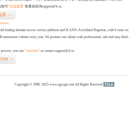
流程可
“点击这里”
查看或咨询support@4.cn。
购买
>>
erview:
orld leading domain escrow service platform and ICANN-Accredited Registrar, with 6 years ri
 transaction volume every year. We promise our clients with professional, safe and easy third-
.
d process, you can
“visit here”
or contact support@4.cn.
NOW
>>
Copyright © 1998 -2025 www.zgyspp.com All Rights Reserved
51La