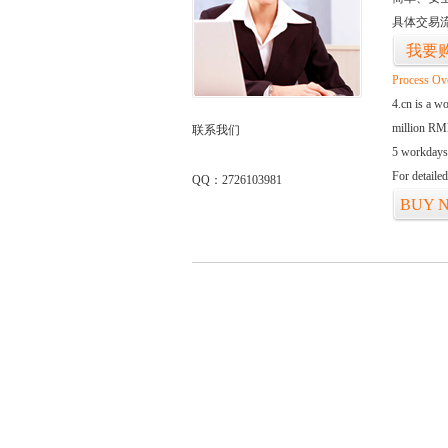
具体交易
我要
Process Ov
4.cn is a w
million RMB
联系我们
5 workdays
For detaile
QQ：2726103981
BUY 