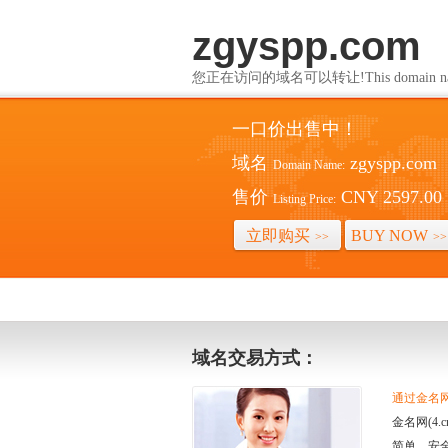
zgyspp.com
您正在访问的域名可以转让!This domain name i
一口价出售中！
域名
zgyspp.com
Domain Name:
售价
CNY 2597.00
Listing Price:
立即购买
BUY NOW
>>
>>
域名交易方式：
通过金名网(
金名网(4
简单、安